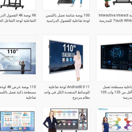
105 بوصة Interactiva Interact
100 بوصة شاشة تعمل باللمس
98 بوصة 4K الفصول ا
Touch W للمدرسة
لوحة تفاعلية للفصول الدراسية
التفاعلية لوحة التفاعل الذ
اعلية مسطحة تعمل
Android8.0 11 لوحة تفاعلية
110 بوصة عرض 4K لوح
باللمس أقل من 135 وات 105
للوسائط المتعددة الكل في واحد
مسطحة ذكية تعمل باللم
مدرسة
نظام مزدوج
تفاعلية