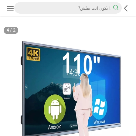
4
/
2