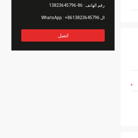
رقم الهاتف :
86-13823645796
ال WhatsApp :
+8613823645796
اتصل