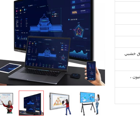
دوق خشبي
يسترن يونيون ،