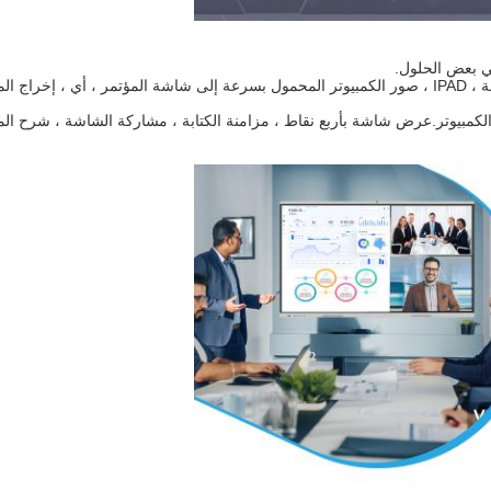
2. مع تقنية صب الشاشة المتقدمة ، يمكنك إرسال الهواتف المحمولة ، IPAD ، صور الكمبيوتر المحمول بسرعة إلى شاشة المؤتمر ، أي ، إخراج
 متعددة مثل أجهزة Android وأجهزة Apple وأجهزة الكمبيوتر.عرض شاشة بأربع نقاط ، مزامنة الكتابة ، مشاركة الشاشة ، شرح 