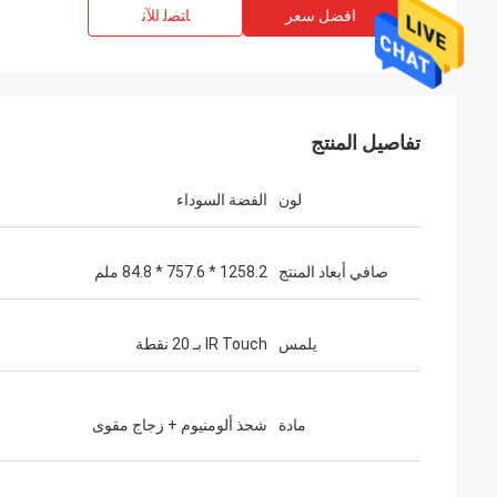
افضل سعر
ﺎﺘﺼﻟ ﺍﻶﻧ
تفاصيل المنتج
لون
الفضة السوداء
صافي أبعاد المنتج
1258.2 * 757.6 * 84.8 ملم
يلمس
IR Touch بـ 20 نقطة
مادة
شحذ ألومنيوم + زجاج مقوى