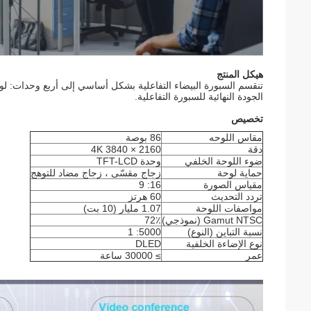
هيكل المنتج
الجودة النهائية للسبورة التفاعلية.
تخصيص
مقاس اللوحه
86 بوصة
دقة
4K 3840 × 2160
ضوء اللوحة الخلفي
وحدة TFT-LCD
حماية لوحة
زجاج مقسّى ، زجاج مضاد للتوهج
مقياس الصورة
16: 9
تردد التحديث
60 هرتز
مواصفات اللوحة
1.07 مليار (10 بت)
Gamut NTSC (نموذجي)
72٪
نسبة التباين (النوع)
5000: 1
نوع الإضاءة الخلفية
DLED
عمر
≥ 30000 ساعة