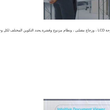
تنقسم السبورة البيضاء التفاعلية بشكل أساسي إلى أربع وحدات: لوحة LCD ، وزجاج مقسّى ، ونظام مزدوج وقشرة.يحدد التكوين المختلف لكل