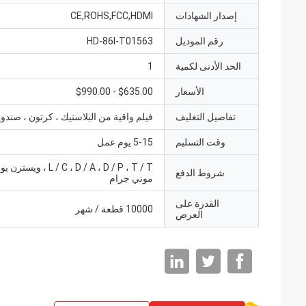
إصدار الشهادات
CE,ROHS,FCC,HDMI
رقم الموديل
HD-86I-T01563
الحد الأدنى لكمية
1
الأسعار
$635.00 - $990.00
تفاصيل التغليف
فيلم واقية من البلاستيك ، كرتون ، صن
وقت التسليم
5-15 يوم عمل
L / C ، D / A ، D / P ، T / T ، و
شروط الدفع
موني جرام
القدرة على
10000 قطعة / شهر
العرض