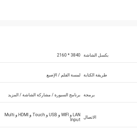
بكسل الشاشة
3840 * 2160
طريقة الكتابة
لمسة القلم / الإصبع
وائل ح
جودة رائعة .. خدمة رائعة ... دعم رائع
بالمنتج ... أبحث عن مقدمة لمزيد من 
برمجة
برنامج السبورة / مشاركة الشاشة / المزيد
LAN و WIFI و USB و Touch و HDMI و Multi
الاتصال
Input