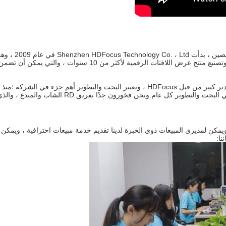
بصفتها شركة رائدة في تصنيع منتجات عرض اللافتات الرقمية في الصين ، بدأت us Technology Co. ، Ltd
مزود حلول لمنتجات عرض اللافتات الرقمية ؛لقد ركزنا على تطوير وتصنيع منتج عرض اللافتات الرقمية لأكثر من 10 سنوات ، والتي يمك
تحظى قدرة البحث والتطوير والمهندسون الموهوبون والمبدعون بتقدير كبير من قبل HDFocus ، ويعتبر البحث والتطوير أهم جزء في الشركة ؛منذ
تأسيسنا ، يتم استثمار أكثر من 10٪ من عائدات المبيعات السنوية في البحث والتطوير كل عام.ونحن فخورون جدًا بفريق RD الشاب والمبدع ،
ي خبرة ، ويمكن لمديري المبيعات ذوي الخبرة لدينا تقديم خدمة مبيعات احترافية ، ويمكن
نا: