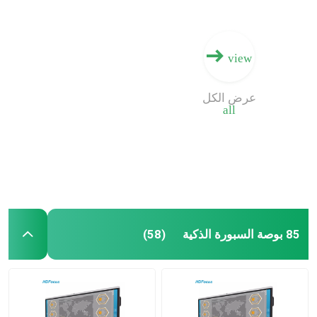
view
عرض الكل
all
85 بوصة السبورة الذكية
(58)