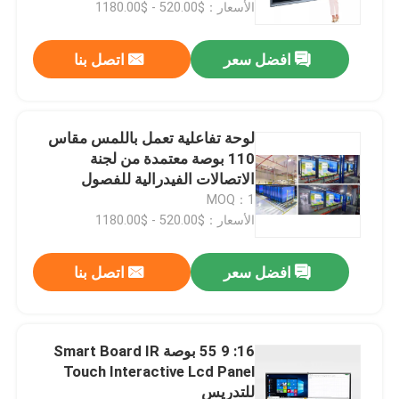
الأسعار：$520.00 - $1180.00
افضل سعر
اتصل بنا
لوحة تفاعلية تعمل باللمس مقاس
110 بوصة معتمدة من لجنة
الاتصالات الفيدرالية للفصول
الدراسية
MOQ：1
الأسعار：$520.00 - $1180.00
افضل سعر
اتصل بنا
مسكن
منتجات
16: 9 55 بوصة Smart Board IR
Touch Interactive Lcd Panel
للتدريس
معلومات عنا